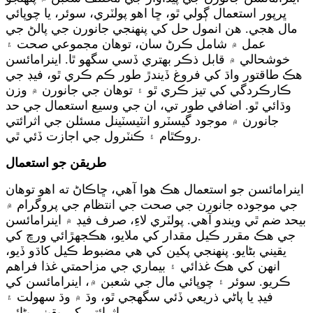
ڀرپور استعمال ڳولي ٿو، ڇا اهو پولٽري، سوئر، يا چوپائي
مال هجي. هن انمول حل کي پنهنجي جانورن جي پالڻ جي
عمل ۾ شامل ڪرڻ سان، توهان مجموعي صحت ۽
خوشحالي ۾ قابل ذڪر بهتري ڏسي سگهو ٿا. اينرامائسن
هڪ طاقتور واڌ کي فروغ ڏيندڙ طور ڪم ڪري ٿو، فيڊ جي
ڪارڪردگي کي تيز ڪري ٿو ۽ توهان جي جانورن ۾ وزن
وڌائي ٿو. اضافي طور تي، ان جي وسيع استعمال جي حد
جانورن ۾ موجود گيسٽرو انٽيسٽينل مسئلن جي اثرائتي
روڪٿام ۽ ڪنٽرول جي اجازت ڏئي ٿي.
طريقن جو استعمال
اينرامائسن جو استعمال هڪ هوا آهي، ڇاڪاڻ ته اهو توهان
جي موجوده جانورن جي صحت جي انتظام جي پروگرام ۾
بيحد ضم ٿي ويندو آهي. پولٽري لاءِ، صرف فيڊ ۾ اينرامائسن
جي هڪ مقرر ڪيل مقدار کي ملايو، هڪجهڙائي ورڇ کي
يقيني بڻايو. پنهنجي پکين کي هي مضبوط ڪيل کاڌو ڏيو،
انهن کي هڪ غذائي ۽ بيماري جي مزاحمتي غذا فراهم
ڪريو. سوئر ۽ چوپائي مال جي شعبن ۾، اينرامائسن کي
فيڊ يا پاڻي ذريعي ڏئي سگهجي ٿو، وڌ ۾ وڌ سهولت ۽
اثرائتي کي يقيني بڻائي.