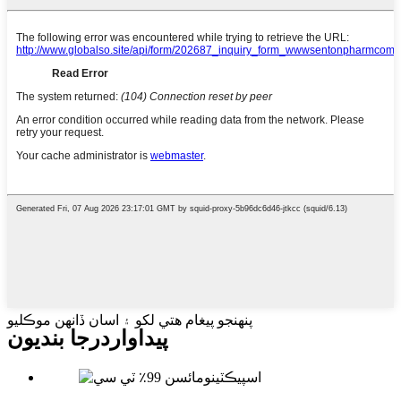
پنهنجو پيغام هتي لکو ۽ اسان ڏانهن موڪليو
پيداوار
درجا بنديون