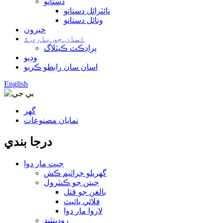
دستانو
نائٽرائل دستانو
ونائل دستانو
خبرون
اسان جي باري ۾
پراڊڪٽ ڪيٽلاگ
وڊيو
اسان سان رابطو ڪريو
English
گھر
نمايان مصنوعات
درجا بندي
جيت مار دوا
گهريلو جراثيم ڪش
جيتن جو ڪنٽرول
بالغن جو قتل
فلائي بائيٽ
لاروا مار دوا
روڊينٽيڊ