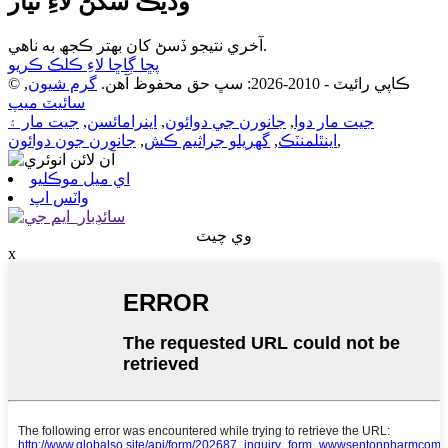
وڌيڪ سکڻ لاءِ تيار
آخري نتيجو ڏسڻ کان بهتر ڪجھ به ناهي.
پڇا ڳاڇا لاءِ ڪلڪ ڪريو
© ڪاپي رائيٽ - 2010-2026: سڀ حق محفوظ آهن.
گرم شيون
,
سائيٽ ميپ
جيت مار دوا
,
جانورن جي دوائون
,
اينرامائسن
,
جيت مار ۽
,
اينٿلمنٽڪ
,
گهريلو جراثيم ڪش
,
جانورن جون دوائون
اي ميل موڪليو
واٽس اپ
وي چيٽ
x