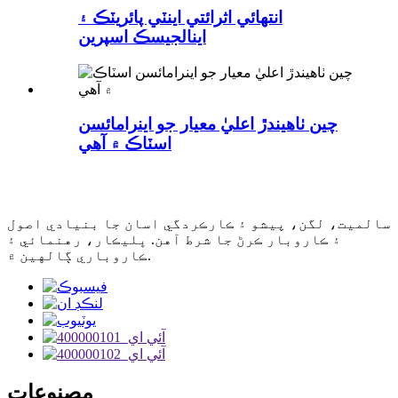
انتهائي اثرائتي اينٽي پائريٽڪ ۽
اينالجيسڪ اسپرين
چين ٺاهيندڙ اعليٰ معيار جو اينرامائسن
اسٽاڪ ۾ آهي
سالميت، لگن، پيشو ۽ ڪارڪردگي اسان جا بنيادي اصول
۽ ڪاروبار ڪرڻ جا شرط آهن. ڀليڪار، رهنمائي ۽
ڪاروباري ڳالهين ۾.
مصنوعات