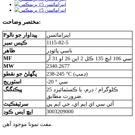
مختصر وضاحت:
اينرامائسن
پيداوار جو نالو
P
1115-82-5
ڪيس نمبر
ناسي پائوڊر
ظاهر
MF
سي 106 ايڇ 135 ڪل 2 اين 26 او 31 آر
MW
2340.2677
238-245 °C (ڊمپ)
پگھلڻ جو نقطو
-20 ° سي
اسٽوريج
25 ڪلوگرام / ڊرم، يا ڪسٽمائيزڊ
پيڪنگنگ
ضرورت مطابق.
آئي سي اي ايم اي، جي ايم پي
سرٽيفڪيٽ
3003209000
ايڇ ايس ڪوڊ
مفت نمونا موجود آهن.