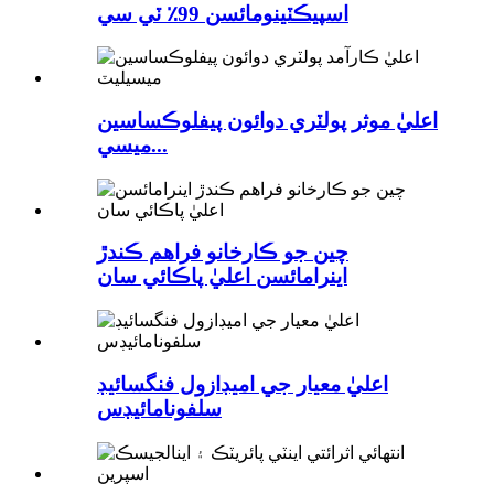
اسپيڪٽينومائسن 99٪ ٽي سي
اعليٰ موثر پولٽري دوائون پيفلوڪساسين
ميسي...
چين جو ڪارخانو فراهم ڪندڙ
اينرامائسن اعليٰ پاڪائي سان
اعليٰ معيار جي اميڊازول فنگسائيڊ
سلفونامائيڊس