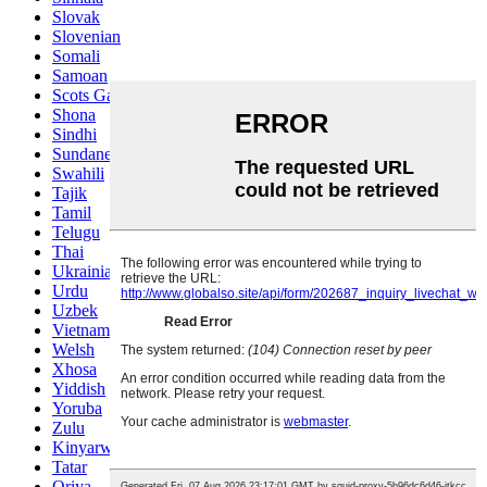
Slovak
Slovenian
Somali
Samoan
Scots Gaelic
Shona
Sindhi
Sundanese
Swahili
Tajik
Tamil
Telugu
Thai
Ukrainian
Urdu
Uzbek
Vietnamese
Welsh
Xhosa
Yiddish
Yoruba
Zulu
Kinyarwanda
Tatar
Oriya