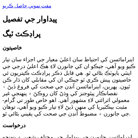
مفت نموني حاصل ڪريو
پيداوار جي تفصيل
پراڊڪٽ ٽيگ
خاصيتون
اينرامائسن کي احتياط سان اعليٰ معيار جي اجزاء سان تيار
ڪيو ويو آهي، جيڪو ان کي جانورن لاءِ هڪ اعليٰ درجي جي
اينٽي بايوٽڪ بڻائي ٿو. هي قابل ذڪر پراڊڪٽ ڪيتريون ئي
خاصيتون پيش ڪري ٿو جيڪي ان کي مقابلي کان ڌار ڪن
ٿيون. پهرين، اينرامائسن آنڊن جي صحت کي فروغ ڏيڻ ۽
نقصانڪار پيٿوجنز کي وڌڻ کان روڪڻ ۾ پنهنجي غير
معمولي اثرائتي لاءِ مشهور آهي. اهو خاص طور تي گرام-
مثبت بيڪٽيريا کي منهن ڏيڻ لاءِ تيار ڪيو ويو آهي، توهان
جي جانورن ۾ مضبوط آنڊن جي صحت کي يقيني بڻائي ٿو.
درخواست
اينرامائسن جانورن جي پيداوار جي مختلف شعبن ۾ پنهنجو