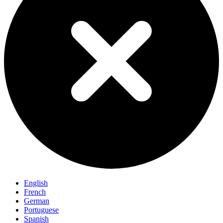
English
French
German
Portuguese
Spanish