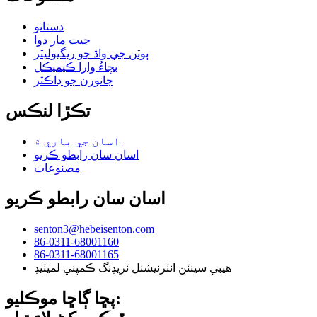
دستانو
جيت مار دوا
ٻوٽن جي واڌ جو ريگيوليٽر
بچاءُ وارا ڪيميڪل
جانورن جو ڊاڪٽر
تڪڙا لنڪس
اسان جي باري ۾
اسان سان رابطو ڪريو
مصنوعات
اسان سان رابطو ڪريو
senton3@hebeisenton.com
86-0311-68001160
86-0311-68001165
هيبي سينٽن انٽرنيشنل ٽريڊنگ ڪمپني لميٽيڊ
پڇا ڳاڇا موڪليو: