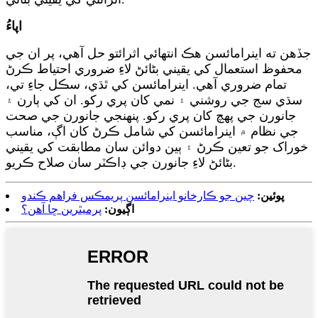
اپاءُ
جڏهن ته اينرامائسن هڪ انتهائي اثرائتو حل آهي، پر ان جي
محفوظ استعمال کي يقيني بڻائڻ لاءِ ضروري احتياط ڪرڻ
تمام ضروري آهي. اينرامائسن کي ٿڌي، سڪل جاءِ تي،
سڌي سج جي روشني ۽ نمي کان پري رکو. ان کي ٻارن ۽
جانورن جي پهچ کان پري رکو. پنهنجي جانورن جي صحت
جي نظام ۾ اينرامائسن کي شامل ڪرڻ کان اڳ، مناسب
خوراک جو تعين ڪرڻ ۽ ٻين دوائن سان مطابقت کي يقيني
بڻائڻ لاءِ جانورن جي ڊاڪٽر سان صلاح ڪريو.
پوئين:
چين جو ڪارخانو اينرامائسن پريمڪس فراهم ڪندو
اڳيون:
پرميٿرين ڇا آهن؟