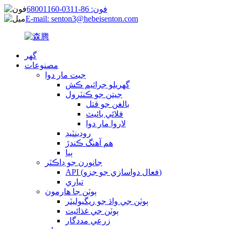
فون: 86-0311-68001160
E-mail: senton3@hebeisenton.com
گھر
مصنوعات
جيت مار دوا
گهريلو جراثيم ڪش
جيتن جو ڪنٽرول
بالغن جو قتل
فلائي بائيٽ
لاروا مار دوا
روڊينٽيڊ
هم آهنگ ڪندڙ
ٻيا
جانورن جو ڊاڪٽر
API (فعال دواسازي جو جزو)
تياري
ٻوٽن جا هارمون
ٻوٽن جي واڌ جو ريگيوليٽر
ٻوٽن جي غذائيت
زرعي مددگار