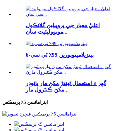
اعليٰ معيار جي پروپيلين گلائڪول
مونووليئيٽ سان...
6-بينزيلامينوپورين 99٪ ٽي سي
گھر ۾ استعمال ٿيندڙ مکڻ مار پائوڊر
مکڻ ڪنٽرول مار...
اينرامائسن 5٪ پريمڪس