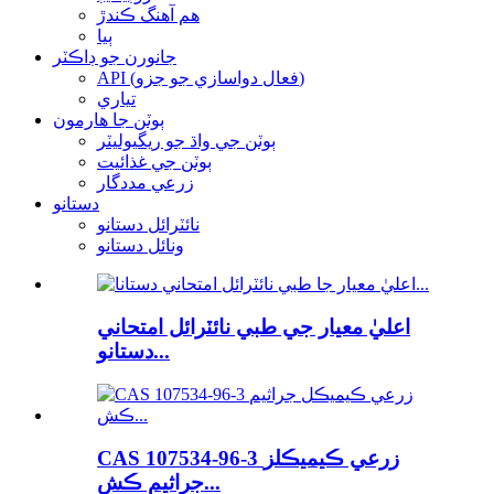
هم آهنگ ڪندڙ
ٻيا
جانورن جو ڊاڪٽر
API (فعال دواسازي جو جزو)
تياري
ٻوٽن جا هارمون
ٻوٽن جي واڌ جو ريگيوليٽر
ٻوٽن جي غذائيت
زرعي مددگار
دستانو
نائٽرائل دستانو
ونائل دستانو
اعليٰ معيار جي طبي نائٽرائل امتحاني
دستانو...
CAS 107534-96-3 زرعي ڪيميڪلز
جراثيم ڪش...