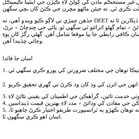
ير مستحڪم مادن کي ڳولڻ لاءِ ڪيڙن جي اينٽينا ڪيميڪل
جڏهن چمڙي تي لاڳو ڪيو ويندو آهي، ته DEET جلدي هڪ شفاف فلم ٺاهيندو آهي جيڪا ٻين ريپيلنٽ جي مقابلي ۾ رگڙ ۽ پسيني جي مزاحمت ڪري ٿي. نتيجا ڏيکارين ٿا ته DEET ۾ ٻين
 ۾ تمام گهڻو اثرائتو ٿي سگهي ٿو. پاڻي جي ڇنڊڇاڻ ۾ ترڻ،
عا شامل آهن. گهڻي رگڙ کان پوءِ، DEET اڃا تائين مڇرن تي هڪ ريپيلنٽ اثر رکي ٿو. رگڙ جي اڌ کان پوءِ ٻيا ريپيلنٽ پنهنجو ريپيلنٽ اثر
وڃائي ڇڏيندا آهن.
اسان جا فائدا
5. ٽرانسپورٽ جا فائدا، هوائي، سمنڊ، زمين، ايڪسپريس، سڀني وٽ ان جي سنڀال لاءِ وقف ايجنٽ آهن. ڪو به فرق نٿو پوي ته توهان ڪهڙو به ٽرانسپورٽ طريقو اختيار ڪرڻ چاهيو ٿا،
اسان اهو ڪري سگهون ٿا.