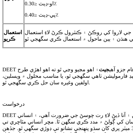
او-ڊيٽ ≤0.30٪
پي-ڊيٽ ≤0.40٪
ي لاروا کي روڪڻ ۽ ڪنٽرول ڪرڻ لاءِ استعمال
استعمال
ڪريو
ام جزو آهي
جيت
۽ اهو مڃيو وڃي ٿو ته اهو اهڙي طرح
ت ناپسند ڪندا آهن. ۽ ان کي ايٿانول سان تيار ڪري 15٪ يا 30٪ ڊائيٿائلٽولوامائيڊ فارموليشن ٺاهي سگهجي ٿو، يا مناسب محلول ۾ ويسلين،
اولفين وغيره سان حل ڪري سگهجي ٿو.
درخواست
DEET جو اصول: سڀ کان پهريان، اسان کي اهو سمجهڻ گهرجي ته انسان مڇرن کي ڇو راغب ڪن ٿا: مادي مڇرن کي آنا ڏيڻ ۽ آنا ڏيڻ لاءِ رت چوسڻ جي ضرورت آهي، ۽ انساني
اسان کي ڳولڻ ۾ مدد ڪري سگهن ٿا. مڇر انساني مٿاڇري تي
غير مستحڪم مادن لاءِ تمام حساس آهن. تنهن ڪري اهو 30 ميٽر پري کان سڌو پنهنجي نشانو تي ڊوڙي سگهي ٿو. جڏهن Deet تي مشتمل هڪ ريپلينٽ چمڙي تي لڳايو ويندو آهي، Deet