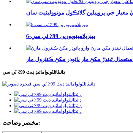
6-بينزيلامينوپورين 99٪ ٽي سي
ڊائيٿائلٽولوامائيڊ ڊيٽ 99٪ ٽي سي
مختصر وضاحت: