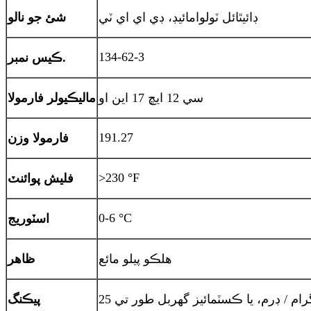
ڊائيٿائل ٽولوامائيڊ، ڊي اي اي ٽي
شئ جو نالو
134-62-3
ڪيس نمبر.
سي 12 ايڇ 17 اين او
ماليڪيولر فارمولا
191.27
فارمولا وزن
>230 °F
فليش پوائنٽ
0-6 °C
اسٽوريج
هلڪو پيلو مائع
ظاهر
وگرام / ڊرم، يا ڪسٽمائيز گهربل طور تي
پيڪنگ