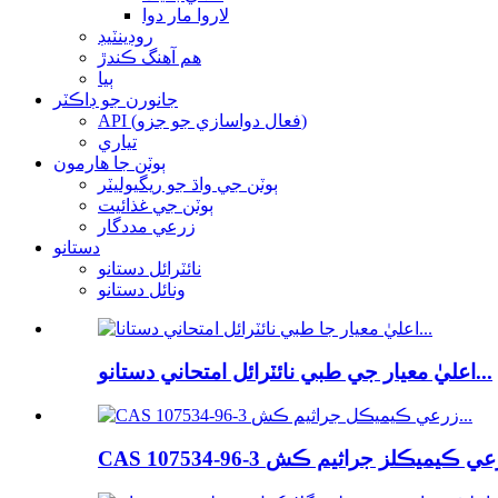
لاروا مار دوا
روڊينٽيڊ
هم آهنگ ڪندڙ
ٻيا
جانورن جو ڊاڪٽر
API (فعال دواسازي جو جزو)
تياري
ٻوٽن جا هارمون
ٻوٽن جي واڌ جو ريگيوليٽر
ٻوٽن جي غذائيت
زرعي مددگار
دستانو
نائٽرائل دستانو
ونائل دستانو
اعليٰ معيار جي طبي نائٽرائل امتحاني دستانو...