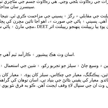
ارات جي رڪاوٽ بڻجي وڃي. هي رڪاوٽ جسم جي مٿاڇري تي غ
سينسرز سان مداخلت ڪري ٿي. ته جيئن ماڻهو مڇرن جي ڪٽڻ کان بچي سگهن.
هي. پسيني ۽ پاڻي جي صورت ۾، اهو اڃا تائين مڇرن کي ڀڄائڻ
مڇي مارڻ ۽ پاڻي سان ڪافي رابطي جا ٻيا موق
1. اسان وٽ هڪ پيشيور ۽ ڪارآمد ٽيم آهي جيڪا توهان جي مختلف ضرورتن کي پورو ڪري سگهي ٿي.