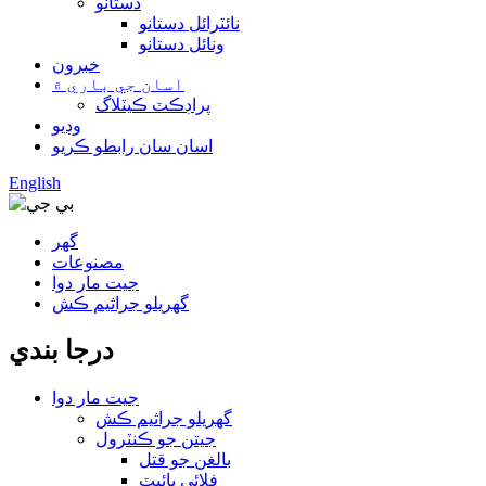
دستانو
نائٽرائل دستانو
ونائل دستانو
خبرون
اسان جي باري ۾
پراڊڪٽ ڪيٽلاگ
وڊيو
اسان سان رابطو ڪريو
English
گھر
مصنوعات
جيت مار دوا
گهريلو جراثيم ڪش
درجا بندي
جيت مار دوا
گهريلو جراثيم ڪش
جيتن جو ڪنٽرول
بالغن جو قتل
فلائي بائيٽ