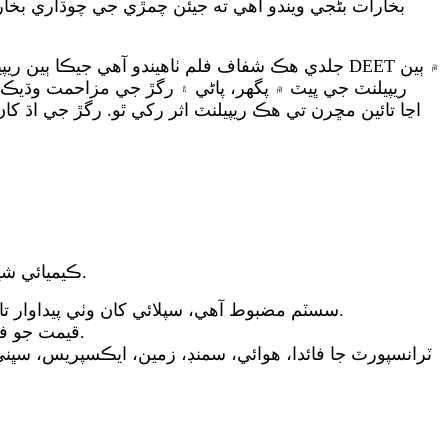
بخارات بڻجي ويندو آهي ته جيئن چمڙي جي چوڌاري بخ
ريپيلنٽ جي ڀيٽ ۾ پگهر، پاڻي ۽ رگڙ جي مزاحمت وڌيڪ آ
2. ڪيميائي شين ۾ وسيع ڄاڻ ۽ سيلز جو تجربو رکو، ۽ شين جي استعمال ۽ انهن جي اثرن کي وڌ کان وڌ ڪرڻ تي گهري تحقيق ڪريو.
3. سسٽم مضبوط آهي، سپلائي کان وٺي پيداوار تائين، پيڪنگنگ، معيار جي چڪاس، سيلز کان پوءِ، ۽ معيار کان وٺي خدمت تائين، گراهڪن جي اطمينان کي يقيني بڻائڻ لاءِ.
4. قيمت جو فائدو. معيار کي يقيني بڻائڻ جي بنياد تي، اسان توهان کي گراهڪن جي مفادن کي وڌائڻ ۾ مدد لاءِ بهترين قيمت ڏينداسين.