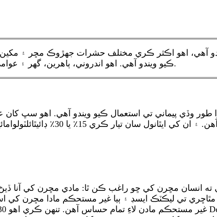
ندو آهي، اهو اڪثر ڪري مختلف حشرات جهڙوڪ مڇر ۽ مکين ج
ڪيو ويندو آهي. اهو اندروني، ٻاهرين، گهر ۽ عوامي هنڌن ۽ ٻين ماحول ۾ استعمال ڪري سگهجي ٿو.
 دوا طور وڏي پيماني تي استعمال ڪيو ويندو آهي. اهو سڀ کان ع
ڪم ڪري ٿو جو مڇر ان جي بوءَ کي سخ
ي مٿاڇري تي ليڪٽڪ ايسڊ ۽ ٻيا غير مستحڪم مادا مڇرن کي 