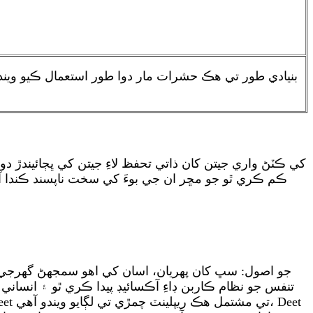
بنيادي طور تي هڪ حشرات مار دوا طور استعمال ڪيو وي
DEET کي ڪٽڻ واري جيتن کان ذاتي تحفظ لاءِ جيتن کي ڀڄائيندڙ
تنفس جو نظام ڪاربن ڊاءِ آڪسائيڊ پيدا ڪري ٿو ۽ انسان