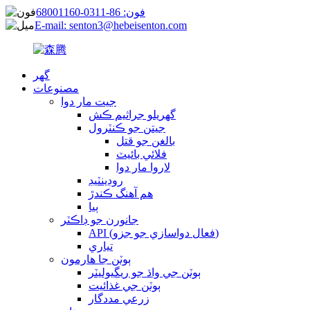
فون: 86-0311-68001160
E-mail: senton3@hebeisenton.com
گھر
مصنوعات
جيت مار دوا
گهريلو جراثيم ڪش
جيتن جو ڪنٽرول
بالغن جو قتل
فلائي بائيٽ
لاروا مار دوا
روڊينٽيڊ
هم آهنگ ڪندڙ
ٻيا
جانورن جو ڊاڪٽر
API (فعال دواسازي جو جزو)
تياري
ٻوٽن جا هارمون
ٻوٽن جي واڌ جو ريگيوليٽر
ٻوٽن جي غذائيت
زرعي مددگار