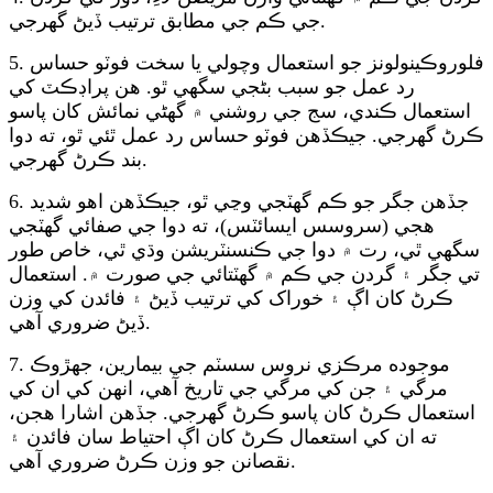
جي ڪم جي مطابق ترتيب ڏيڻ گهرجي.
5. فلوروڪينولونز جو استعمال وچولي يا سخت فوٽو حساس
رد عمل جو سبب بڻجي سگهي ٿو. هن پراڊڪٽ کي
استعمال ڪندي، سج جي روشني ۾ گهڻي نمائش کان پاسو
ڪرڻ گهرجي. جيڪڏهن فوٽو حساس رد عمل ٿئي ٿو، ته دوا
بند ڪرڻ گهرجي.
6. جڏهن جگر جو ڪم گهٽجي وڃي ٿو، جيڪڏهن اهو شديد
هجي (سروسس ايسائٽس)، ته دوا جي صفائي گهٽجي
سگهي ٿي، رت ۾ دوا جي ڪنسنٽريشن وڌي ٿي، خاص طور
تي جگر ۽ گردن جي ڪم ۾ گهٽتائي جي صورت ۾. استعمال
ڪرڻ کان اڳ ۽ خوراک کي ترتيب ڏيڻ ۽ فائدن کي وزن
ڏيڻ ضروري آهي.
7. موجوده مرڪزي نروس سسٽم جي بيمارين، جهڙوڪ
مرگي ۽ جن کي مرگي جي تاريخ آهي، انهن کي ان کي
استعمال ڪرڻ کان پاسو ڪرڻ گهرجي. جڏهن اشارا هجن،
ته ان کي استعمال ڪرڻ کان اڳ احتياط سان فائدن ۽
نقصانن جو وزن ڪرڻ ضروري آهي.