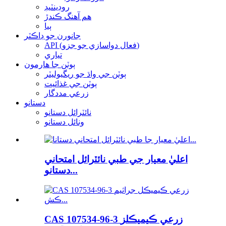
روڊينٽيڊ
هم آهنگ ڪندڙ
ٻيا
جانورن جو ڊاڪٽر
API (فعال دواسازي جو جزو)
تياري
ٻوٽن جا هارمون
ٻوٽن جي واڌ جو ريگيوليٽر
ٻوٽن جي غذائيت
زرعي مددگار
دستانو
نائٽرائل دستانو
ونائل دستانو
اعليٰ معيار جي طبي نائٽرائل امتحاني
دستانو...
CAS 107534-96-3 زرعي ڪيميڪلز