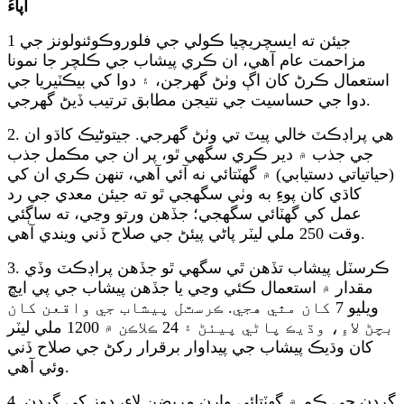
اپاءُ
1 جيئن ته ايسچريچيا ڪولي جي فلوروڪوئنولونز جي
مزاحمت عام آهي، ان ڪري پيشاب جي ڪلچر جا نمونا
استعمال ڪرڻ کان اڳ وٺڻ گهرجن، ۽ دوا کي بيڪٽيريا جي
دوا جي حساسيت جي نتيجن مطابق ترتيب ڏيڻ گهرجي.
2. هي پراڊڪٽ خالي پيٽ تي وٺڻ گهرجي. جيتوڻيڪ کاڌو ان
جي جذب ۾ دير ڪري سگهي ٿو، پر ان جي مڪمل جذب
(حياتياتي دستيابي) ۾ گهٽتائي نه آئي آهي، تنهن ڪري ان کي
کاڌي کان پوءِ به وٺي سگهجي ٿو ته جيئن معدي جي رد
عمل کي گهٽائي سگهجي؛ جڏهن ورتو وڃي، ته ساڳئي
وقت 250 ملي ليٽر پاڻي پيئڻ جي صلاح ڏني ويندي آهي.
3. ڪرسٽل پيشاب تڏهن ٿي سگهي ٿو جڏهن پراڊڪٽ وڏي
مقدار ۾ استعمال ڪئي وڃي يا جڏهن پيشاب جي پي ايڇ
ويليو 7 کان مٿي هجي. ڪرسٽل پيشاب جي واقعن کان
بچڻ لاءِ، وڌيڪ پاڻي پيئڻ ۽ 24 ڪلاڪن ۾ 1200 ملي ليٽر
کان وڌيڪ پيشاب جي پيداوار برقرار رکڻ جي صلاح ڏني
وئي آهي.
4. گردن جي ڪم ۾ گهٽتائي وارن مريضن لاءِ، دوز کي گردن