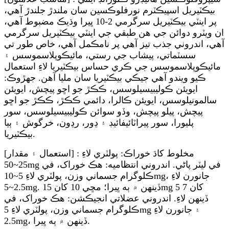
بيڪٽيريل اسپيڪٽرم نورفلوڪسين سان ملندڙ جلندڙ آهي،
پر اينٽي بيڪٽيريل سرگرمي 2-10 ڀيرا وڌيڪ مضبوط آهي،
ان ويٽرو دوائن جي هن طبقي جي اينٽي بيڪٽيريل سرگرمي
آهي، اندروني جذب تيز آهي پر نامڪمل آهي، خاص طور تي
سسٽماتي، پيشاب جي رستي، مائيڪوپلاسموسس ۽
مائيڪوپلاسموسس جي ڪري حساس بيڪٽيريا لاءِ استعمال
ڪيو ويندو آهي جيڪي بيڪٽيريا سان مليا آهن. جهڙوڪ:
ايويئن ڪوليبيسيلوسس، ڪڪڙ جو اڇو پيچش، ايويئن
سالمونيلوسس، ايويئن ڪالرا، دائمي ڪڪڙ، ڪڪڙ جو اڇو
پيچش، پيلو پيچش، وڏو سوائن ڪوليبيسيلوسس، سور
پليورا، سور پيراٽائيفائيڊ ۽ ڍور، رڍون، خرگوش ۽ ٻيا
بيڪٽيريا.
[استعمال ۽ مقدار] : مخلوط کاڌ خوراڪ: پولٽري لاءِ
25~50mg في ليٽر پاڻي. اندروني انتظاميه: هڪ خوراک، في
ڪلوگرام جسماني وزن، پولٽري لاءِ 5~10mg، جانورن لاءِ
2.5~5mg. ڏينهن ۾ ٻه ڀيرا؛ مڇي 10 کان 15mg 5 کان 7
ڏينهن لاءِ. اندروني عضلاتي انجيڪشن: هڪ خوراک، في
ڪلوگرام جسماني وزن، پولٽري لاءِ 5mg ۽ جانورن لاءِ
2.5mg، ڏينهن ۾ ٻه ڀيرا.