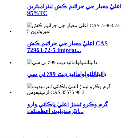
اعليٰ معيار جي جراثيم ڪش ٽيٽراميٿرين
95%TC
اعليٰ معيار جي جراثيم ڪش CAS
72963-72-5 Imiprot...
ڊائيٿائلٽولوامائيڊ ڊيٽ 99٪ ٽي سي
گرم وڪرو ٿيندڙ اعليٰ پاڪائي وارو
انٽرميڊيئيٽ اعظميٿف...