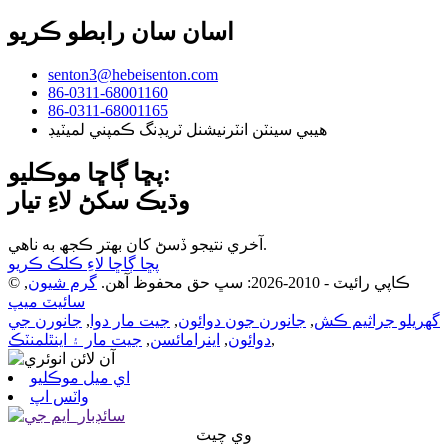
اسان سان رابطو ڪريو
senton3@hebeisenton.com
86-0311-68001160
86-0311-68001165
هيبي سينٽن انٽرنيشنل ٽريڊنگ ڪمپني لميٽيڊ
پڇا ڳاڇا موڪليو:
وڌيڪ سکڻ لاءِ تيار
آخري نتيجو ڏسڻ کان بهتر ڪجھ به ناهي.
پڇا ڳاڇا لاءِ ڪلڪ ڪريو
© ڪاپي رائيٽ - 2010-2026: سڀ حق محفوظ آهن.
گرم شيون
,
سائيٽ ميپ
گهريلو جراثيم ڪش
,
جانورن جون دوائون
,
جيت مار دوا
,
جانورن جي
,
دوائون
,
اينرامائسن
,
جيت مار ۽ اينٿلمنٽڪ
اي ميل موڪليو
واٽس اپ
وي چيٽ