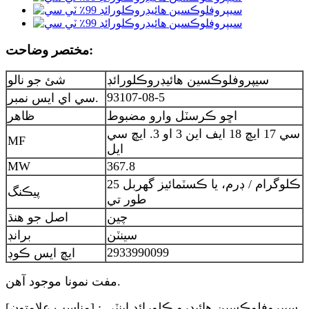
مختصر وضاحت:
سيپروفلوڪسين هائيڊروڪلورائڊ
شئ جو نالو
93107-08-5
سي اي ايس نمبر.
اڇو ڪرسٽل وارو مضبوط
ظاهر
سي 17 ايڇ 18 ايف اين 3 او 3. ايڇ سي
MF
ايل
MW
367.8
25 ڪلوگرام / ڊرم، يا ڪسٽمائيز گهربل
پيڪنگ
طور تي
چين
اصل جو هنڌ
سينٽن
برانڊ
2933990099
ايڇ ايس ڪوڊ
مفت نمونا موجود آهن.
[مناسب علامتون] : سيپروفلوڪسين هائيڊرو ڪلورائڊ اينٽي