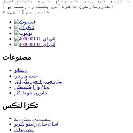
سالميت، لگن، پيشو ۽ ڪارڪردگي اسان جا بنيادي اصول
۽ ڪاروبار ڪرڻ جا شرط آهن. ڀليڪار، رهنمائي ۽
ڪاروباري ڳالهين ۾.
مصنوعات
دستانو
جيت مار دوا
ٻوٽن جي واڌ جو ريگيوليٽر
بچاءُ وارا ڪيميڪل
جانورن جو ڊاڪٽر
تڪڙا لنڪس
اسان جي باري ۾
اسان سان رابطو ڪريو
مصنوعات