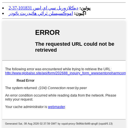
پوئين:
ڊيڪلازوريل سي اي ايس 101831-37-2
اڳيون:
اموڪسيسلن ٽرائي هائيڊريٽ پائوڊر