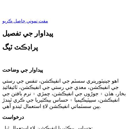
مفت نموني حاصل ڪريو
پيداوار جي تفصيل
پراڊڪٽ ٽيگ
پيداوار جي وضاحت
اهو جينيٽورينري سسٽم جي انفيڪشن، تنفس جي رستي
جي انفيڪشن، معدي جي رستي جي انفيڪشن، ٽائيفائيڊ
بخار، هڏن ۽ جوڑوں جي انفيڪشن، چمڙي ۽ نرم بافتن جي
انفيڪشن، سيپٽيڪيميا ۽ حساس بيڪٽيريا جي ڪري ٿيندڙ
ٻين سسٽماتي انفيڪشن لاءِ استعمال ٿيندو آهي.
درخواست
حساس بيڪٽيريا انفيڪشن لاءِ استعمال ٿيل: