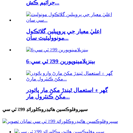
جراثيم ڪش...
اعليٰ معيار جي پروپيلين گلائڪول
مونووليئيٽ سان...
6-بينزيلامينوپورين 99٪ ٽي سي
گھر ۾ استعمال ٿيندڙ مکڻ مار پائوڊر
مکڻ ڪنٽرول مار...
سيپروفلوڪسين هائيڊروڪلورائڊ 99٪ ٽي سي