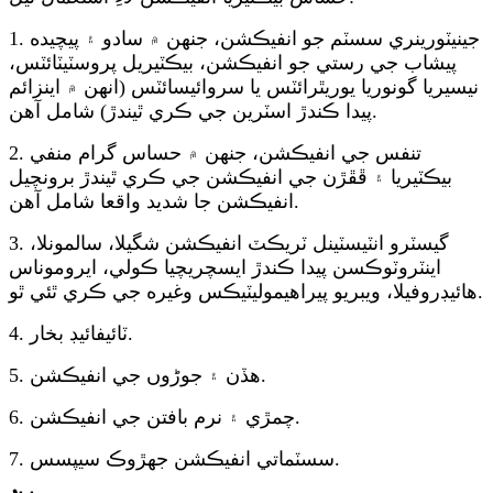
1. جينيٽورينري سسٽم جو انفيڪشن، جنهن ۾ سادو ۽ پيچيده
پيشاب جي رستي جو انفيڪشن، بيڪٽيريل پروسٽيٽائٽس،
نيسيريا گونوريا يوريٿرائٽس يا سروائيسائٽس (انهن ۾ اينزائم
پيدا ڪندڙ اسٽرين جي ڪري ٿيندڙ) شامل آهن.
2. تنفس جي انفيڪشن، جنهن ۾ حساس گرام منفي
بيڪٽيريا ۽ ڦڦڙن جي انفيڪشن جي ڪري ٿيندڙ برونچيل
انفيڪشن جا شديد واقعا شامل آهن.
3. گيسٽرو انٽيسٽينل ٽريڪٽ انفيڪشن شگيلا، سالمونلا،
اينٽروٽوڪسن پيدا ڪندڙ ايسچريچيا ڪولي، ايروموناس
هائيڊروفيلا، ويبريو پيراهيموليٽيڪس وغيره جي ڪري ٿئي ٿو.
4. ٽائيفائيڊ بخار.
5. هڏن ۽ جوڑوں جي انفيڪشن.
6. چمڙي ۽ نرم بافتن جي انفيڪشن.
7. سسٽماتي انفيڪشن جهڙوڪ سيپسس.