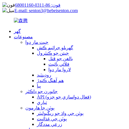
فون: 86-0311-68001160
E-mail: senton3@hebeisenton.com
گھر
مصنوعات
جيت مار دوا
گهريلو جراثيم ڪش
جيتن جو ڪنٽرول
بالغن جو قتل
فلائي بائيٽ
لاروا مار دوا
روڊينٽيڊ
هم آهنگ ڪندڙ
ٻيا
جانورن جو ڊاڪٽر
API (فعال دواسازي جو جزو)
تياري
ٻوٽن جا هارمون
ٻوٽن جي واڌ جو ريگيوليٽر
ٻوٽن جي غذائيت
زرعي مددگار