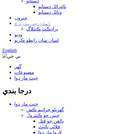
دستانو
نائٽرائل دستانو
ونائل دستانو
خبرون
اسان جي باري ۾
پراڊڪٽ ڪيٽلاگ
وڊيو
اسان سان رابطو ڪريو
English
گھر
مصنوعات
جيت مار دوا
درجا بندي
جيت مار دوا
گهريلو جراثيم ڪش
جيتن جو ڪنٽرول
بالغن جو قتل
فلائي بائيٽ
لاروا مار دوا