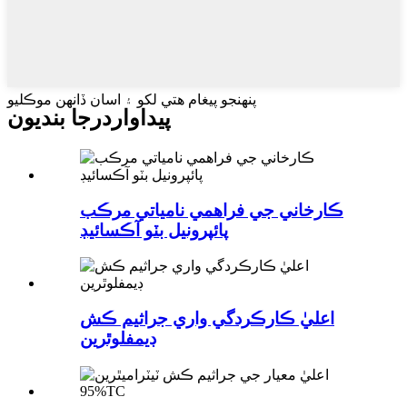
پنهنجو پيغام هتي لکو ۽ اسان ڏانهن موڪليو
پيداوار
درجا بنديون
ڪارخاني جي فراهمي نامياتي مرڪب
پائپرونيل بٽو آڪسائيڊ
اعليٰ ڪارڪردگي واري جراثيم ڪش
ڊيمفلوٿرين